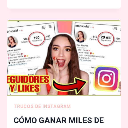
INSTAGRAM
PLUS
!
VERSIÓN
2025
/
MIRA
HISTORIAS
OCULTAS,
ELIMINA
EL
VISTO
Y
TRUCOS DE INSTAGRAM
MÁS!
CÓMO GANAR MILES DE