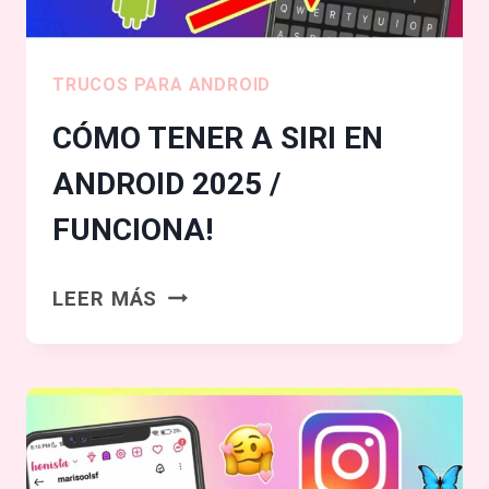
ANTIGUA
/
NUEVO
TRUCOS PARA ANDROID
MÉTODO
CÓMO TENER A SIRI EN
ANDROID 2025 /
FUNCIONA!
CÓMO
LEER MÁS
TENER
A
SIRI
EN
ANDROID
2025