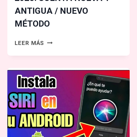
ANTIGUA / NUEVO
MÉTODO
CÓMO
LEER MÁS
PONER
UN
SOLO
NOMBRE
EN
FACEBOOK
2025!
CUENTA
NUEVA
Y