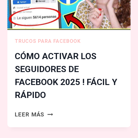
EN
ANDROID/
VARIAS
FOTOS
EN
TRUCOS PARA FACEBOOK
UNA
CÓMO ACTIVAR LOS
HISTORIA
SEGUIDORES DE
FACEBOOK 2025 ! FÁCIL Y
RÁPIDO
CÓMO
LEER MÁS
ACTIVAR
LOS