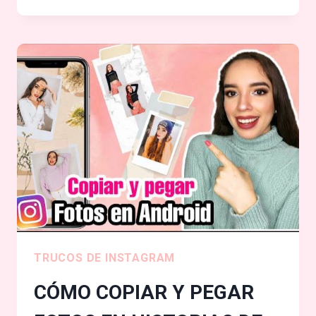
STICKERS
EN
ESTADOS
DE
WHATSAPP
2025!
RÁPIDO
Y
FÁCIL
TRUCOS DE INSTAGRAM
CÓMO COPIAR Y PEGAR